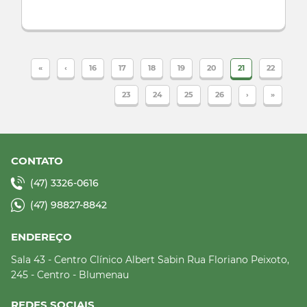
«
‹
16
17
18
19
20
21
22
23
24
25
26
›
»
CONTATO
(47) 3326-0616
(47) 98827-8842
ENDEREÇO
Sala 43 - Centro Clínico Albert Sabin
Rua Floriano Peixoto,
245 - Centro - Blumenau
REDES SOCIAIS