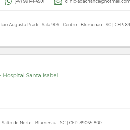
(47) 99141-4501
clinic-adacrianca@hotmail.co
fício Augusta Pradi - Sala 906 - Centro - Blumenau - SC | CEP: 8
 Hospital Santa Isabel
- Salto do Norte - Blumenau - SC | CEP: 89065-800