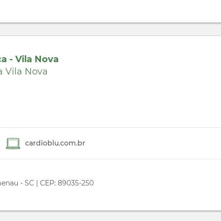
ca - Vila Nova
a Vila Nova
cardioblu.com.br
menau - SC | CEP: 89035-250