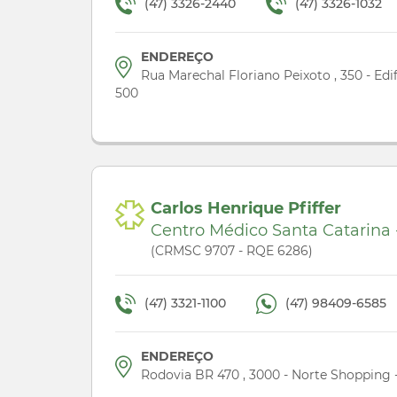
(47) 3326-2440
(47) 3326-1032
ENDEREÇO
Rua Marechal Floriano Peixoto , 350 - Edi
500
Carlos Henrique Pfiffer
Centro Médico Santa Catarina -
(CRMSC 9707 - RQE 6286)
(47) 3321-1100
(47) 98409-6585
ENDEREÇO
Rodovia BR 470 , 3000 - Norte Shopping 