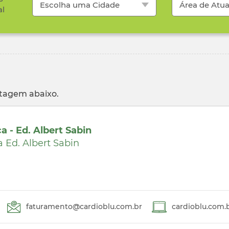
Escolha uma Cidade
Área de Atu
al
stagem abaixo.
a - Ed. Albert Sabin
a Ed. Albert Sabin
faturamento@cardioblu.com.br
cardioblu.com.