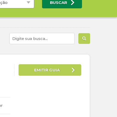
ação
BUSCAR
EMITIR GUIA
br