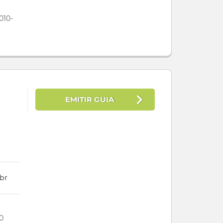
010-
EMITIR GUIA
br
00