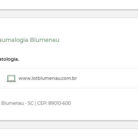
 Traumalogia Blumenau
tologia.
www.iotblumenau.com.br
- Blumenau - SC | CEP: 89010-600